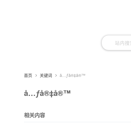
首页
关键词
å…ƒå®‡å®™
å…ƒå®‡å®™
相关内容