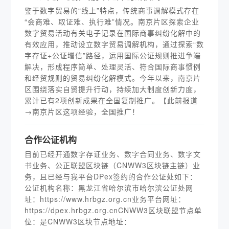
鉴于数字贸易的“线上”特点，传统商事调解模式存在
“会商难、取证难、执行难”情况。南京片区探索企业
数字贸易活动有关电子记录在国际商事纠纷化解中的
有效应用，推动设立数字贸易调解机构，通过探索“数
字存证+公证增信”路径，运用国际公证规则推进争端
解决，形成程序简单、处理灵活、符合国际商事惯例
和经贸规则的贸易纠纷化解模式。今年以来，南京片
区围绕落实自贸提升行动，持续加大制度创新力度，
累计已有2项创新成果在全国复制推广。【此前报道
→南京片区这项经验，全国推广！
合作公证机构
目前已经开通数字存证业务、数字合同业务、数字文
书业务、公正联盟区块链（CNWW3区块链主链）业
务，且已经与我平台DPex签约的合作公证处如下：
公证机构名称：黑龙江省哈尔滨市哈尔滨公证处网
址：https://www.hrbgz.org.cn业务平台网址：
https://dpex.hrbgz.org.cnCNWW3区块联盟节点单
位：是CNWW3区块节点地址：