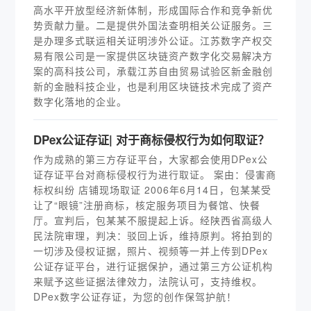
高水平开放型经济新体制，形成国际合作和竞争新优
势贡献力量。二是提供外国法查明相关公证服务。三
是办理多式联运相关证明涉外公证。江苏数字产权交
易有限公司是一家提供区块链资产数字化交易解决方
案的高科技公司，承载江苏自由贸易试验区新金融创
新的金融科技企业，也是利用区块链技术完成了资产
数字化落地的企业。
DPex公证存证| 对于商标侵权行为如何取证？
作为成熟的第三方存证平台，大家都会使用DPex公
证存证平台对商标侵权行为进行取证。 案由：侵害商
标权纠纷 店铺现场取证 2006年6月14日，包某某受
让了“眼镜”注册商标，核定服务项目为餐馆、快餐
厅。宣判后，包某某不服提起上诉。经陕西省高级人
民法院审理，判决：驳回上诉，维持原判。将拍到的
一切涉及侵权证据，照片、视频等一并上传到DPex
公证存证平台，进行证据保护，通过第三方公证机构
来赋予这些证据法律效力，法院认可，支持维权。
DPex数字公证存证，为您的创作保驾护航！