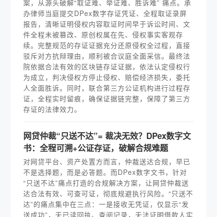
案，从源头破解“取证难、举证难、胜诉难” 痛点。承
办律师当庭提交DPex数字存证凭证、全程取证录屏
报告，清晰证明侵权内容取证时间早于诉讼时间、文
件全程未被篡改、原创权属在先、侵权事实客观存
续。完整规范的存证证据充分还原侵权全过程，直接
驳斥对方抗辩理由，顺利被合议庭全面采信。最终法
院依据合法有效的区块链存证证据，依法认定侵权行
为成立，判决侵权方停止侵权、赔偿经济损失，委托
人全面胜诉。同时，联合第三方公证机构进行过程存
证，全程实时留痕，确保证据链完整，保障了第三方
存证的法律效力。
网贷仲裁“只送不达”= 裁决无效？DPex数字文
书：全程可溯+公证存证，破解合规难题
对网贷平台、资产处置方而言，仲裁送达合规，早已
不是选择题，而是必答题。而DPex数字文书，针对
“只送不达”痛点打造的合规解决方案，让网贷仲裁送
达合法有效、可查可证，彻底规避执行风险。“只送不
达”的痛点集中在三点：一是接收无凭证，仅显示“发
送成功”，无已读回执、查阅记录，无法证明借款人实