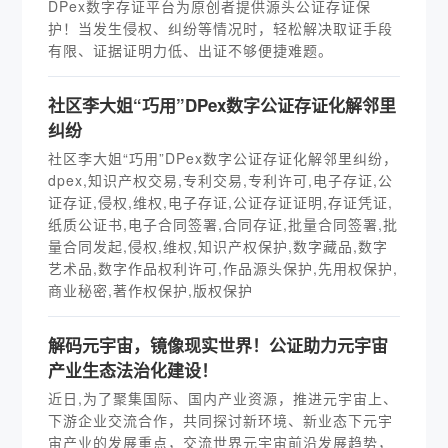
DPex数字存证平台为原创者提供源头公证存证保
护！当发生侵权、纠纷等情况时，轻松解决取证手段
有限、证据证明力低、出证不够便捷难题。
社区李大姐“巧用”DPex数字公证存证化解邻里
纠纷
社区李大姐“巧用”DPex数字公证存证化解邻里纠纷，
dpex,知识产权交易,专利交易,专利许可,电子存证,公
证存证,侵权,维权,电子存证,公证存证证明,存证凭证,
纸质公证书,电子合同签署,合同存证,批量合同签署,批
量合同发起,侵权,维权,知识产权保护,数字藏品,数字
艺术品,数字作品权利许可,作品源头保护,先用权保护,
商业秘密,著作权保护,版权保护
解码元宇宙，镜像现实世界！公证助力元宇宙
产业生态法治化建设！
近日,为了聚集国际、国内产业资源，推进元宇宙上、
下游企业交流合作，共同探讨新环境、新业态下元宇
宙产业的发展重点，交流世界元宇宙前沿发展趋势，