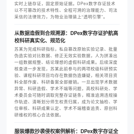
实时上链存证，固定原始证据。DPex数字存证技术
以不可篡改的技术特性、全程可溯的治理能力、司法
采信的法律效力，为物业治理装上“透明引擎”。
从数据造假到合规溯源：DPex数字存证护航高
校科研真实化、规范化
苏某为完成科研指标，私自篡改原始实验记录、批量
伪造实验对比数据、修正无效实验数据，人为拼凑出
一组数据规整、结论理想的虚假科研成果。后续深度
核查进一步发现，苏某此前参与的两项校级科研预实
验、课程科研项目均存在数据伪造嫌疑，相关项目资
料全部作废、科研备案全部撤销。一旦出现学术数据
异常、科研造假、学术不端等问题，高校科研处、学
术委员会可随时调取完整存证链条，精准追溯违规操
作轨迹、清晰划分师生权责归属，成为论文抽检、学
位审核、科研成果认定、学术不端稽查追责、原创科
研维权的核心合法依据。
服装爆款抄袭侵权案例解析：DPex数字存证全