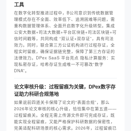
工具
在数字化转型推进过程中，B公司意识到传统数据管
理模式存在不全面、效率低下、追溯困难等问题，需
重构数据管理体系、全面开启数字化升级转型。集成
公安大数据+司法大数据+平台区块链+司法区块链+可
信时间戳等，共同构成 “双认证+双存证”，具有司法
效力。同时，联合第三方公证机构进行过程存证，全
程实时留痕，确保证据链完整，保障了第三方存证的
法律效力。DPex SaaS 平台亮点 隐私计算服务：实
现私密存证，哈希存证生成唯一不可篡改“数字
DNA”。
论文审核升级：过程留痕为关键，DPex数字存
证助力科研合规落地
如果说前四道关卡保障了论文的“表面合规”，那么
2026年论文审核的核心升级，恰恰集中在第五道——
过程留痕关。全程无需上传源文件即可完成存证，既
能实现全程留痕，又能严格保护科研数据的保密性，
完美适配科研场景的核心需求。2026年，过程留痕已