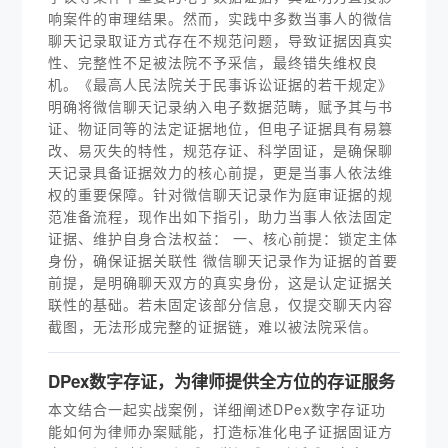
响案件的审理结果。然而，实践中多数当事人的微信
聊天记录取证方式存在不规范问题，导致证据因真实
性、完整性不足被法院不予采信，最终错失维权良
机。《最高人民法院关于民事诉讼证据的若干规定》
明确将微信聊天记录纳入电子数据范畴，赋予其与书
证、物证同等的法定证据地位，但电子证据具有易篡
改、易灭失的特性，规范存证、科学固证，是确保聊
天记录具备证据效力的核心前提，更是当事人依法维
权的重要保障。针对微信聊天记录作为庭审证据的规
范准备流程，现作出如下指引，助力当事人依法固定
证据、维护自身合法权益： 一、核心前提：锁定主体
身份，确保证据关联性 微信聊天记录作为证据的首要
前提，是明确聊天双方的真实身份，这是认定证据关
联性的基础。若未固定该部分信息，仅提交聊天内容
截图，无法形成完整的证据链，难以被法院采信。
DPex数字存证，为律师提供全方位的存证服务
本文结合一起实战案例，详细阐述DPex数字存证功
能如何为律师办案赋能，打造标准化电子证据固证方