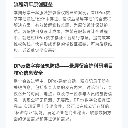
流程筑牢原创壁垒
本期分享一起服装抄袭侵权的典型案例，看DPex数
字存证通过“设计中存证、侵权后录屏存证”的全流程
解决方案，有效破解维权难题，为原创设计保驾护
航。为保护自身设计成果，林某在服装设计全过程
中，就通过DPex数字存证平台进行存证，提前筑牢
维权防线。快速形成完整的侵权证据链，可为后续维
权、诉讼奠定坚实基础。
DPex数字存证筑防线——录屏留痕护科研项目
核心信息安全
整个会议过程中，DPex系统自动、精准记录了所有
关键信息，包括参会人员的发言内容、讨论细节、会
议召开的时间、地点，以及每一位参与人员的身份信
息，实现全程无遗漏、无篡改。DPex数字公证存证
亮点 实现无需上传源文件，又可以完成公证存证的
“私密存证”功能，满足企业在商业秘密、敏感数据方
面的保密需求和存证保护需求。