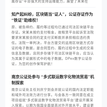
凰存证”平台强大的支持运维能力，展望了未来在
知产起纠纷，区块链当“证人”，公证存证作为
“铁证”助维权！
原、被告缔约、履约等过程均已通过司法区块链平台
存证。宋某未按约支付租金，故租赁平台起诉至法院
要求宋某按合同约定支付买断款并承担相应违约责
任。法院一审判决，平台方提交的运用区块链方式存
证的电子数据，是合同签约、履约过程中生成的交易
信息及数据，且同步存储于司法区块链平台，应当认
为其属于证据形式中的电子数据。DPex数字公证存
证，为您的创作保驾护航！
南京公证处参与 “多式联运数字化物流贸易”机
制探索
南京公证处主任刘庆宁到会并就公证的国内法定职能
和域外司法效力进行分享。与会各方一致同意在成立
项目组就“多式联运数字化物流贸易平台”建设开展深
入探索，以期为我国全面提高对外开放水平，建设更