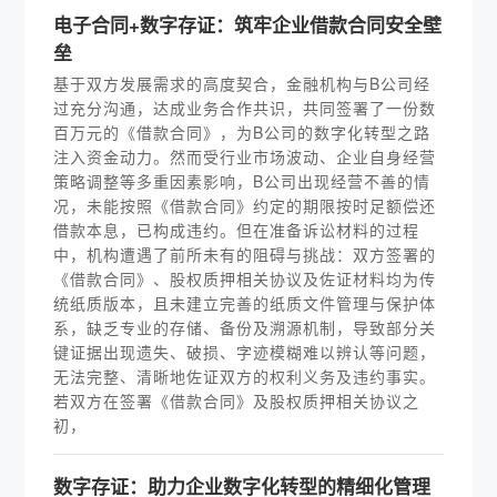
电子合同+数字存证：筑牢企业借款合同安全壁
垒
基于双方发展需求的高度契合，金融机构与B公司经
过充分沟通，达成业务合作共识，共同签署了一份数
百万元的《借款合同》，为B公司的数字化转型之路
注入资金动力。然而受行业市场波动、企业自身经营
策略调整等多重因素影响，B公司出现经营不善的情
况，未能按照《借款合同》约定的期限按时足额偿还
借款本息，已构成违约。但在准备诉讼材料的过程
中，机构遭遇了前所未有的阻碍与挑战：双方签署的
《借款合同》、股权质押相关协议及佐证材料均为传
统纸质版本，且未建立完善的纸质文件管理与保护体
系，缺乏专业的存储、备份及溯源机制，导致部分关
键证据出现遗失、破损、字迹模糊难以辨认等问题，
无法完整、清晰地佐证双方的权利义务及违约事实。
若双方在签署《借款合同》及股权质押相关协议之
初，
数字存证：助力企业数字化转型的精细化管理