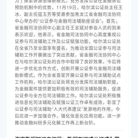
为了探索诉源治理新模式，充分发挥公证在金融诉讼
预防机制中的优势，11月19日，哈尔滨公证处主任王
冰、副主任寇玉芳等受邀参加黑龙江省金融司法协同
中心举办的“公证参与金融司法辅助座谈会”。首先，
省金融司法协同中心副主任王言斌对参会人员的到来
表示欢迎，他表示，省金融司法协同中心高度重视公
证参与司法辅助工作及公证赋强功能，哈尔滨公证处
在全省乃至全国享有盛名，为推动全国公证参与司法
辅助工作开展做出了突出贡献，省金融司法协同中心
在与哈尔滨公证处的合作中取得了良好效果，今后将
进一步优化合作方式，创新开展公证参与金融司法辅
助新模式。作为全省首家开展公证参与司法辅助试点
工作机构，哈尔滨公证处将充分发挥司法辅助职能，
为金融案件提供更加积极有效的司法辅助服务，促进
公证参与全方位司法辅助工作。哈尔滨公证处积极推
进信息化司法辅助及赋强公证工作卓有成效，彰显了
公证参与司法辅助“人大代表建议”发源地的作用，今
后应进一步加强合作，强化信息化应用功能，进一步
推动金融纠纷多元化解工作再上新台阶。