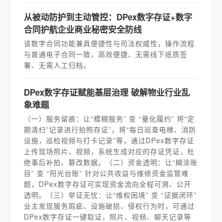
从被动防护到主动管控：DPex数字存证+数字
合同护航企业商业秘密安全防线
该数字合同功能兼具便捷性与司法权威性，操作流程
与普通电子合同一致，高效便捷、无需线下纸质签
署、无需人工归档。
DPex数字存证赋能基层治理 破解物业行业乱
象难题
（一）服务留痕：让“模糊服务” 变 “量化履约” 将“定
期清扫”记录进行拍照存证”，将“每日巡查电梯、消防
设施，巡检视频与打卡记录”等，通过DPex数字存证
上传现场照片、视频，系统生成对应的存证凭证，杜
绝事后补拍、篡改数据。（二）资金透明：让“糊涂账
目” 变 “阳光台账” 针对公共收益与维修资金监管难
题，DPex数字存证可实现资金流向全程可溯、公开
透明。（三）举证无忧：让“维权困境” 变 “证据闭环”
业主发现服务瑕疵、设施破损、侵权行为时，可通过
DPex数字存证一键取证，照片、视频、聊天记录等