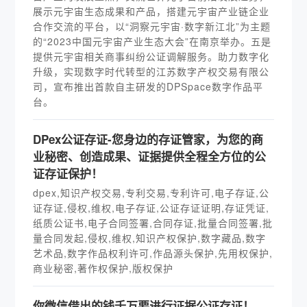
展示元宇宙生态成果和产品，搭建元宇宙产业链企业
合作交流的平台，以“洞察元宇宙·数字新江北”为主题
的“2023中国元宇宙产业生态大会”在南京举办。五是
提供元宇宙相关商事纠纷公证调解服务。助力数字化
升级，实现数字时代转型的江苏数字产权交易有限公
司，宣布推出首款自主研发的DPSpace数字作品平
台。
DPex公证存证-您身边的存证管家，为您的商
业秘密、创造成果、证据提供全程全方位的公
证存证保护！
dpex,知识产权交易,专利交易,专利许可,电子存证,公
证存证,侵权,维权,电子存证,公证存证证明,存证凭证,
纸质公证书,电子合同签署,合同存证,批量合同签署,批
量合同发起,侵权,维权,知识产权保护,数字藏品,数字
艺术品,数字作品权利许可,作品源头保护,先用权保护,
商业秘密,著作权保护,版权保护
你微信借出的钱千万要进行证据公证存证！