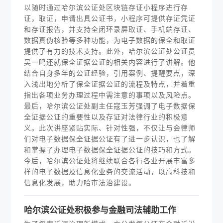
以随时通过哈尔滨公证处区块链存证小程序进行存
证，取证，申请出具公证书，小程序可提供存证凭证
和存证报告，并支持全闭环录屏取证、手机端存证、
数据真伪核验等多种功能，为电子数据的保全和取证
提供了有力的技术支持。此外，哈尔滨公证处公证员
吴一鸣还就保全证据公证的相关内容进行了讲解。他
结合自身多年的公证经验，引用案例、提醒要点，深
入浅出地分析了保全证据公证的流程及特点，并着重
指出各项业务办理过程中需注意的事项以及风险点。
最后，哈尔滨公证处副主任寇玉芳强调了电子数据保
全证据公证的重要性以及存证对法律行业的积极意
义。此次讲座紧贴实际、针对性强，不仅让与会律师
们对电子数据保全证据公证有了进一步认识，也了解
和掌握了办理电子数据保全证据公证的技巧和方式。
今后，哈尔滨公证处将继续联合各行各业开展丰富多
样的电子数据及信息化业务的交流活动，以高科技和
信息化发展，助力哈市法治建设。
哈尔滨公证处积极参与金融司法辅助工作