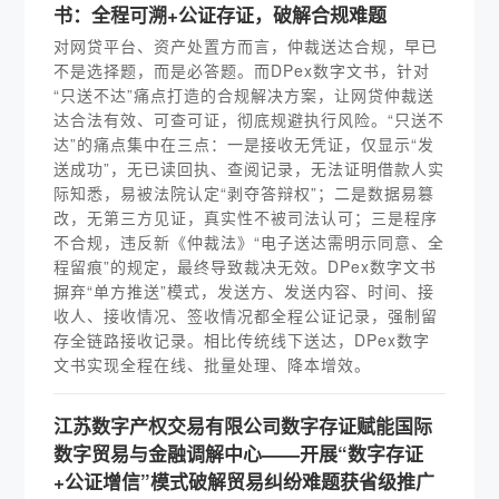
书：全程可溯+公证存证，破解合规难题
对网贷平台、资产处置方而言，仲裁送达合规，早已
不是选择题，而是必答题。而DPex数字文书，针对
“只送不达”痛点打造的合规解决方案，让网贷仲裁送
达合法有效、可查可证，彻底规避执行风险。“只送不
达”的痛点集中在三点：一是接收无凭证，仅显示“发
送成功”，无已读回执、查阅记录，无法证明借款人实
际知悉，易被法院认定“剥夺答辩权”；二是数据易篡
改，无第三方见证，真实性不被司法认可；三是程序
不合规，违反新《仲裁法》“电子送达需明示同意、全
程留痕”的规定，最终导致裁决无效。DPex数字文书
摒弃“单方推送”模式，发送方、发送内容、时间、接
收人、接收情况、签收情况都全程公证记录，强制留
存全链路接收记录。相比传统线下送达，DPex数字
文书实现全程在线、批量处理、降本增效。
江苏数字产权交易有限公司数字存证赋能国际
数字贸易与金融调解中心——开展“数字存证
+公证增信”模式破解贸易纠纷难题获省级推广