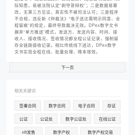
际知悉，易被法院认定“剥夺答辩权”；二是数据易篡
改，无第三方见证，真实性不被司法认可；三是程序
不合规，违反新《仲裁法》“电子送达需明示同意、全
程留痕”的规定，最终导致裁决无效。DPex数字文书
摒弃“单方推送”模式，发送方、发送内容、时间、接
收人、接收情况、签收情况都全程公证记录，强制留
存全链路接收记录。相比传统线下送达，DPex数字
文书实现全程在线、批量处理、降本增效。
下一页
相关关键词
签署合同
数字合同
电子合同
存证
公证
公证处
数字公证处
在线公证
nft发售
数字产权
数字产权交易