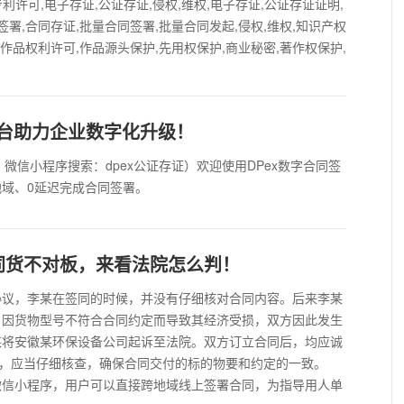
,专利许可,电子存证,公证存证,侵权,维权,电子存证,公证存证证明,
签署,合同存证,批量合同签署,批量合同发起,侵权,维权,知识产权
字作品权利许可,作品源头保护,先用权保护,商业秘密,著作权保护,
平台助力企业数字化升级！
pfx.net，微信小程序搜索：dpex公证存证）欢迎使用DPex数字合同签
域、0延迟完成合同签署。
同货不对板，来看法院怎么判！
协议，李某在签同的时候，并没有仔细核对合同内容。后来李某
，因货物型号不符合合同约定而导致其经济受损，双方因此发生
某将安徽某环保设备公司起诉至法院。双方订立合同后，均应诚
，应当仔细核查，确保合同交付的标的物要和约定的一致。
过该微信小程序，用户可以直接跨地域线上签署合同，为指导用人单