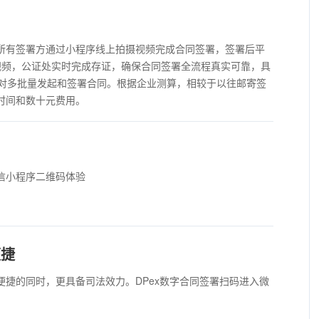
议所有签署方通过小程序线上拍摄视频完成合同签署，签署后平
视频，公证处实时完成存证，确保合同签署全流程真实可靠，具
对多批量发起和签署合同。根据企业测算，相较于以往邮寄签
时间和数十元费用。
？
微信小程序二维码体验
便捷
署便捷的同时，更具备司法效力。DPex数字合同签署扫码进入微