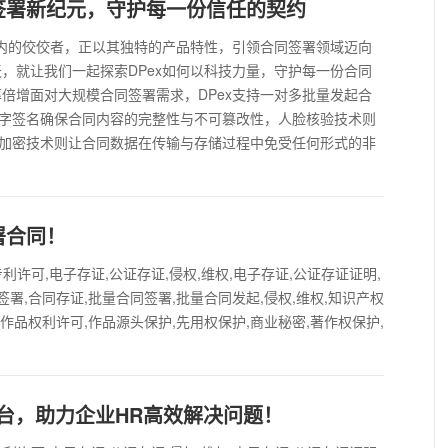
签署新纪元，守护每一份信任的契约
业内的佼佼者，正以其独特的产品特性，引领合同签署领域迈向
，就让我们一起探索DPex如何以科技力量，守护每一份合同
倍增面对大规模合同签署需求，DPex支持一对多批量发起合
字签名确保合同内容的完整性与不可篡改性，人脸核验技术则
加密技术则让合同数据在传输与存储过程中免受任何形式的非
署合同！
,专利许可,电子存证,公证存证,侵权,维权,电子存证,公证存证证明,
签署,合同存证,批量合同签署,批量合同发起,侵权,维权,知识产权
字作品权利许可,作品源头保护,先用权保护,商业秘密,著作权保护,
平台，助力企业HR高效解决问题！