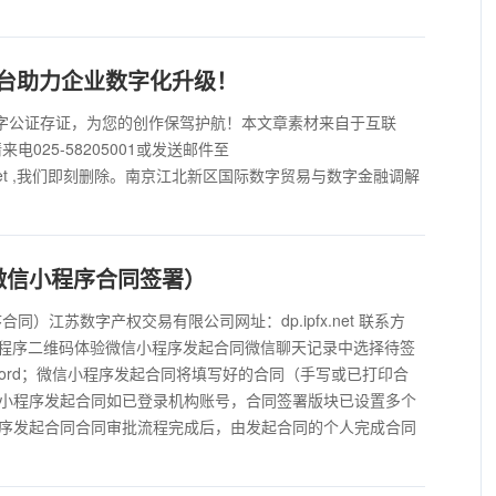
平台助力企业数字化升级！
数字公证存证，为您的创作保驾护航！本文章素材来自于互联
025-58205001或发送邮件至
allwell.net ,我们即刻删除。南京江北新区国际数字贸易与数字金融调解
微信小程序合同签署）
）江苏数字产权交易有限公司网址：dp.ipfx.net 联系方
信扫描小程序二维码体验微信小程序发起合同微信聊天记录中选择待签
word；微信小程序发起合同将填写好的合同（手写或已打印合
小程序发起合同如已登录机构账号，合同签署版块已设置多个
序发起合同合同审批流程完成后，由发起合同的个人完成合同