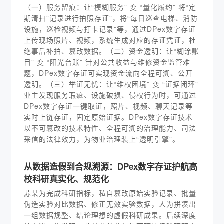
（一）服务留痕：让“模糊服务” 变 “量化履约” 将“定
期清扫”记录进行拍照存证”，将“每日巡查电梯、消防
设施，巡检视频与打卡记录”等，通过DPex数字存证
上传现场照片、视频，系统生成对应的存证凭证，杜
绝事后补拍、篡改数据。（二）资金透明：让“糊涂账
目” 变 “阳光台账” 针对公共收益与维修资金监管难
题，DPex数字存证可实现资金流向全程可溯、公开
透明。（三）举证无忧：让“维权困境” 变 “证据闭环”
业主发现服务瑕疵、设施破损、侵权行为时，可通过
DPex数字存证一键取证，照片、视频、聊天记录等
实时上链存证，固定原始证据。DPex数字存证技术
以不可篡改的技术特性、全程可溯的治理能力、司法
采信的法律效力，为物业治理装上“透明引擎”。
从数据造假到合规溯源：DPex数字存证护航高
校科研真实化、规范化
苏某为完成科研指标，私自篡改原始实验记录、批量
伪造实验对比数据、修正无效实验数据，人为拼凑出
一组数据规整、结论理想的虚假科研成果。后续深度