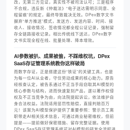
改，无第三方见证，真实性不被司法认可；三是程序
不合规，违反新《仲裁法》“电子送达需明示同意、全
程留痕”的规定，最终导致裁决无效。DPex数字文书
摒弃“单方推送”模式，发送方、发送内容、时间、接
收人、接收情况、签收情况都全程公证记录，强制留
存全链路接收记录。相比传统线下送达，DPex数字
文书实现全程在线、批量处理、降本增效。
AI参数被扒、成果被偷，不踩维权坑，DPex
SaaS存证管理系统教你这样破局
而数字存证，正是搭建这份“铁证”的关键工具，也是
为每一位AI从业者，守住劳动成果的核心助力。原告
经核查认定，被告系通过不正当手段窃取其AI模型的
核心参数与结构，进而快速复刻产品，遂以著作权侵
权及不正当竞争为由，向法院提起诉讼，依法维护自
身合法权益。法院适用惩罚性赔偿，直接判赔百万
元！该案为AI模型保护提供了重要参照：警示员工离
职带走AI相关技术信息，可通过商业秘密维权，但前
提是——提前做好保密措施、留存完整证据。使用
DPex SaaS存证管理系统可对AI模型的研发全流程进