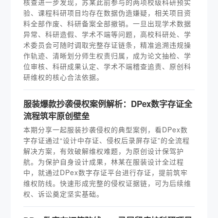
核查进一步发现，苏某此前参与的两项校级科研预实
验、课程科研项目均存在数据伪造嫌疑，相关项目资
料全部作废、科研备案全部撤销。一旦出现学术数据
异常、科研造假、学术不端等问题，高校科研处、学
术委员会可随时调取完整存证链条，精准追溯违规操
作轨迹、清晰划分师生权责归属，成为论文抽检、学
位审核、科研成果认定、学术不端稽查追责、原创科
研维权的核心合法依据。
服装爆款抄袭侵权案例解析：DPex数字存证全
流程筑牢原创壁垒
本期分享一起服装抄袭侵权的典型案例，看DPex数
字存证通过“设计中存证、侵权后录屏存证”的全流程
解决方案，有效破解维权难题，为原创设计保驾护
航。为保护自身设计成果，林某在服装设计全过程
中，就通过DPex数字存证平台进行存证，提前筑牢
维权防线。快速形成完整的侵权证据链，可为后续维
权、诉讼奠定坚实基础。