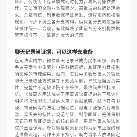
此外，传统人工存证模式耗时耗力，易出现操作失
误，无法适配金融业务高频次、高批量的数据处理需
求。总部可统一制定数据存证标准、流程规范和权限
规则，同步下发至各分支机构，确保各分支的数据存
证操作统一、合规，有效解决了此前各分支机构数据
管理标准不一、监管难度大的问题。
聊天记录当证据，可以这样去准备
在司法实践中，微信聊天记录已成为民事纠纷、商事
争议等案件中重要的电子数据证据，其证明力直接影
响案件的审理结果。然而，实践中多数当事人的微信
聊天记录取证方式存在不规范问题，导致证据因真实
性、完整性不足被法院不予采信，最终错失维权良
机。《最高人民法院关于民事诉讼证据的若干规定》
明确将微信聊天记录纳入电子数据范畴，赋予其与书
证、物证同等的法定证据地位，但电子证据具有易篡
改、易灭失的特性，规范存证、科学固证，是确保聊
天记录具备证据效力的核心前提，更是当事人依法维
权的重要保障。针对微信聊天记录作为庭审证据的规
范准备流程，现作出如下指引，助力当事人依法固定