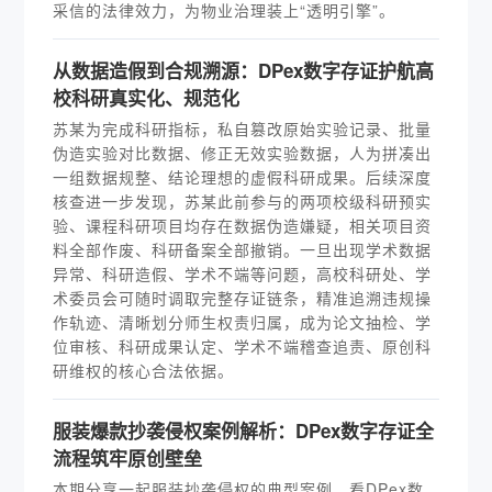
采信的法律效力，为物业治理装上“透明引擎”。
从数据造假到合规溯源：DPex数字存证护航高
校科研真实化、规范化
苏某为完成科研指标，私自篡改原始实验记录、批量
伪造实验对比数据、修正无效实验数据，人为拼凑出
一组数据规整、结论理想的虚假科研成果。后续深度
核查进一步发现，苏某此前参与的两项校级科研预实
验、课程科研项目均存在数据伪造嫌疑，相关项目资
料全部作废、科研备案全部撤销。一旦出现学术数据
异常、科研造假、学术不端等问题，高校科研处、学
术委员会可随时调取完整存证链条，精准追溯违规操
作轨迹、清晰划分师生权责归属，成为论文抽检、学
位审核、科研成果认定、学术不端稽查追责、原创科
研维权的核心合法依据。
服装爆款抄袭侵权案例解析：DPex数字存证全
流程筑牢原创壁垒
本期分享一起服装抄袭侵权的典型案例，看DPex数