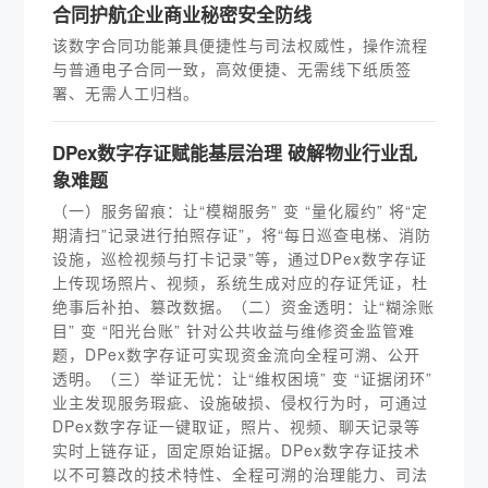
合同护航企业商业秘密安全防线
该数字合同功能兼具便捷性与司法权威性，操作流程
与普通电子合同一致，高效便捷、无需线下纸质签
署、无需人工归档。
DPex数字存证赋能基层治理 破解物业行业乱
象难题
（一）服务留痕：让“模糊服务” 变 “量化履约” 将“定
期清扫”记录进行拍照存证”，将“每日巡查电梯、消防
设施，巡检视频与打卡记录”等，通过DPex数字存证
上传现场照片、视频，系统生成对应的存证凭证，杜
绝事后补拍、篡改数据。（二）资金透明：让“糊涂账
目” 变 “阳光台账” 针对公共收益与维修资金监管难
题，DPex数字存证可实现资金流向全程可溯、公开
透明。（三）举证无忧：让“维权困境” 变 “证据闭环”
业主发现服务瑕疵、设施破损、侵权行为时，可通过
DPex数字存证一键取证，照片、视频、聊天记录等
实时上链存证，固定原始证据。DPex数字存证技术
以不可篡改的技术特性、全程可溯的治理能力、司法