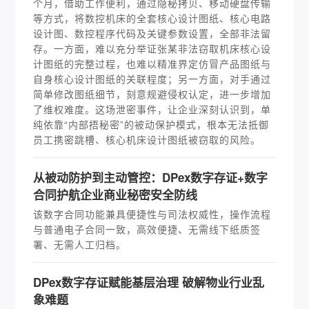
个月，借助工作便利，通过隐秘拷贝、移动硬盘传输
等方式，将数控机床的全套核心设计图纸、核心电路
设计图、数控程序代码及关键参数设置，全部非法留
存。一方面，难以充分举证张某非法窃取机床核心设
计图纸的完整过程，也难以精准界定仿冒产品图纸与
自身核心设计图纸的关联程度；另一方面，对手通过
简单修改图纸细节，刻意规避侵权认定，进一步增加
了维权难度。这场泄密事件，让企业深刻认识到，单
纯依靠“内部捂秘密”的被动保护模式，根本无法抵御
员工携密跳槽、核心机床设计图纸被窃取的风险。
从被动防护到主动管控：DPex数字存证+数字
合同护航企业商业秘密安全防线
该数字合同功能兼具便捷性与司法权威性，操作流程
与普通电子合同一致，高效便捷、无需线下纸质签
署、无需人工归档。
DPex数字存证赋能基层治理 破解物业行业乱
象难题