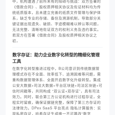
中，机构遭遇了前所未有的阻碍与挑战：双方签署的
《借款合同》、股权质押相关协议及佐证材料均为传
统纸质版本，且未建立完善的纸质文件管理与保护体
系，缺乏专业的存储、备份及溯源机制，导致部分关
键证据出现遗失、破损、字迹模糊难以辨认等问题，
无法完整、清晰地佐证双方的权利义务及违约事实。
若双方在签署《借款合同》及股权质押相关协议之
初，
数字存证：助力企业数字化转型的精细化管理
工具
在数字化转型推进过程中，B公司意识到传统数据管
理模式存在不全面、效率低下、追溯困难等问题，需
重构数据管理体系、全面开启数字化升级转型。集成
公安大数据+司法大数据+平台区块链+司法区块链+可
信时间戳等，共同构成 “双认证+双存证”，具有司法
效力。同时，联合第三方公证机构进行过程存证，全
程实时留痕，确保证据链完整，保障了第三方存证的
法律效力。DPex SaaS 平台亮点 隐私计算服务：实
现私密存证，哈希存证生成唯一不可篡改“数字