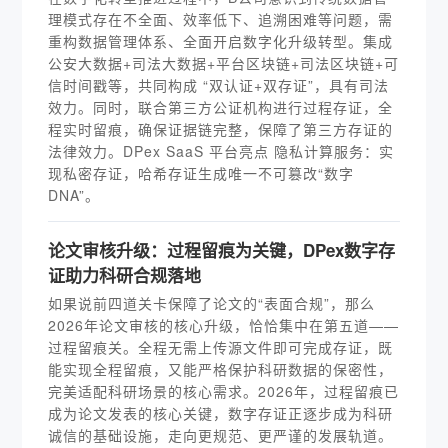
理模式存在不全面、效率低下、追溯困难等问题，需
重构数据管理体系、全面开启数字化升级转型。集成
公安大数据+司法大数据+平台区块链+司法区块链+可
信时间戳等，共同构成 “双认证+双存证”，具有司法
效力。同时，联合第三方公证机构进行过程存证，全
程实时留痕，确保证据链完整，保障了第三方存证的
法律效力。DPex SaaS 平台亮点 隐私计算服务：实
现私密存证，哈希存证生成唯一不可篡改“数字
DNA”。
论文审核升级：过程留痕为关键，DPex数字存
证助力科研合规落地
如果说前四道关卡保障了论文的“表面合规”，那么
2026年论文审核的核心升级，恰恰集中在第五道——
过程留痕关。全程无需上传源文件即可完成存证，既
能实现全程留痕，又能严格保护科研数据的保密性，
完美适配科研场景的核心需求。2026年，过程留痕已
成为论文发表的核心关键，数字存证正逐步成为科研
诚信的基础设施，走向更规范、更严谨的发展轨道。