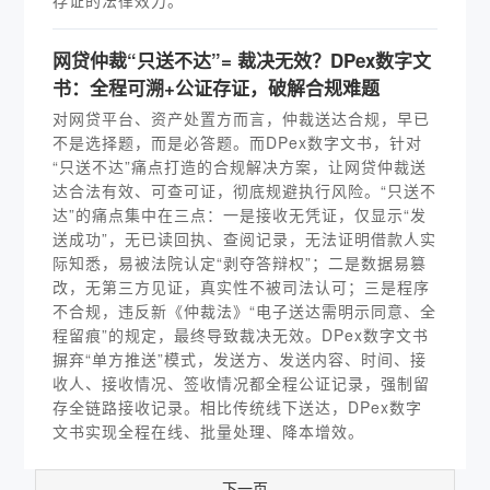
存证的法律效力。
网贷仲裁“只送不达”= 裁决无效？DPex数字文
书：全程可溯+公证存证，破解合规难题
对网贷平台、资产处置方而言，仲裁送达合规，早已
不是选择题，而是必答题。而DPex数字文书，针对
“只送不达”痛点打造的合规解决方案，让网贷仲裁送
达合法有效、可查可证，彻底规避执行风险。“只送不
达”的痛点集中在三点：一是接收无凭证，仅显示“发
送成功”，无已读回执、查阅记录，无法证明借款人实
际知悉，易被法院认定“剥夺答辩权”；二是数据易篡
改，无第三方见证，真实性不被司法认可；三是程序
不合规，违反新《仲裁法》“电子送达需明示同意、全
程留痕”的规定，最终导致裁决无效。DPex数字文书
摒弃“单方推送”模式，发送方、发送内容、时间、接
收人、接收情况、签收情况都全程公证记录，强制留
存全链路接收记录。相比传统线下送达，DPex数字
文书实现全程在线、批量处理、降本增效。
下一页