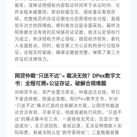
报告，清晰证明侵权内容取证时间早于诉讼时间、文
件全程未被篡改、原创权属在先、侵权事实客观存
续。完整规范的存证证据充分还原侵权全过程，直接
驳斥对方抗辩理由，顺利被合议庭全面采信。最终法
院依据合法有效的区块链存证证据，依法认定侵权行
为成立，判决侵权方停止侵权、赔偿经济损失，委托
人全面胜诉。同时，联合第三方公证机构进行过程存
证，全程实时留痕，确保证据链完整，保障了第三方
存证的法律效力。
网贷仲裁“只送不达”= 裁决无效？DPex数字文
书：全程可溯+公证存证，破解合规难题
对网贷平台、资产处置方而言，仲裁送达合规，早已
不是选择题，而是必答题。而DPex数字文书，针对
“只送不达”痛点打造的合规解决方案，让网贷仲裁送
达合法有效、可查可证，彻底规避执行风险。“只送不
达”的痛点集中在三点：一是接收无凭证，仅显示“发
送成功”，无已读回执、查阅记录，无法证明借款人实
际知悉，易被法院认定“剥夺答辩权”；二是数据易篡