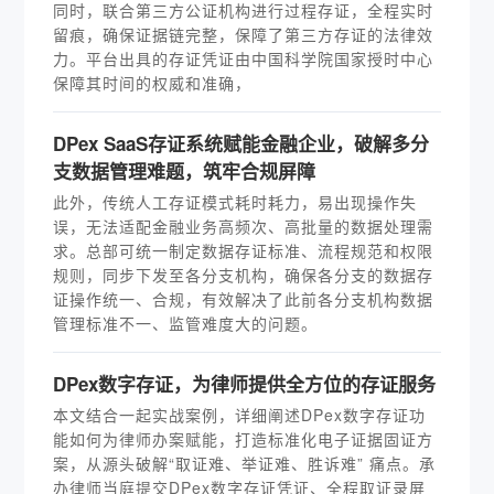
同时，联合第三方公证机构进行过程存证，全程实时
留痕，确保证据链完整，保障了第三方存证的法律效
力。平台出具的存证凭证由中国科学院国家授时中心
保障其时间的权威和准确，
DPex SaaS存证系统赋能金融企业，破解多分
支数据管理难题，筑牢合规屏障
此外，传统人工存证模式耗时耗力，易出现操作失
误，无法适配金融业务高频次、高批量的数据处理需
求。总部可统一制定数据存证标准、流程规范和权限
规则，同步下发至各分支机构，确保各分支的数据存
证操作统一、合规，有效解决了此前各分支机构数据
管理标准不一、监管难度大的问题。
DPex数字存证，为律师提供全方位的存证服务
本文结合一起实战案例，详细阐述DPex数字存证功
能如何为律师办案赋能，打造标准化电子证据固证方
案，从源头破解“取证难、举证难、胜诉难” 痛点。承
办律师当庭提交DPex数字存证凭证、全程取证录屏