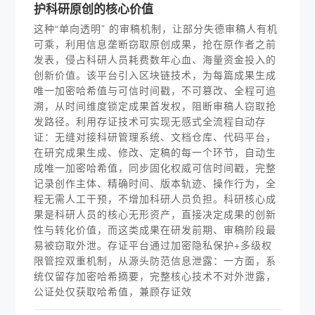
护科研原创的核心价值
这种“单向透明” 的审稿机制，让部分失德审稿人有机
可乘，利用信息垄断窃取原创成果，抢在原作者之前
发表，侵占科研人员耗费数年心血、海量资金投入的
创新价值。该平台引入区块链技术，为每篇成果生成
唯一加密哈希值与可信时间戳，不可篡改、全程可追
溯，从时间维度锁定成果首发权，阻断审稿人窃取抢
发路径。利用存证技术可实现无感式全流程自动存
证：无缝对接科研管理系统、文档仓库、代码平台，
在研究成果生成、修改、定稿的每一个环节，自动生
成唯一加密哈希值，同步固化权威可信时间戳，完整
记录创作主体、精确时间、版本轨迹、操作行为，全
程无需人工干预，不增加科研人员负担。科研核心成
果是科研人员的核心无形资产，直接决定成果的创新
性与转化价值，而这类成果在研发前期、审稿阶段最
易被窃取外泄。存证平台通过加密隐私保护+多级权
限管控双重机制，从源头防范信息泄露：一方面，系
统仅留存加密哈希摘要，完整核心技术不对外泄露，
公证处仅获取哈希值，兼顾存证效