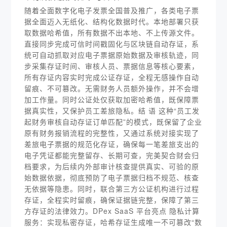
随着全面数字化电子发票全国普及推广，各类电子票
据全面迈入无纸化、结构化数据时代。本地部署只获
取数据哈希值，所有数据不出本地、不上传源文件。
直接同步完成可信时间戳固化与区块链自动存证，系
统可自动抓取对应电子票据原始数据及审核轨迹，同
步采集存证时间、审核人员、票据信息等核心要素，
所有存证内容实时完成公证存证，全程无感操作自动
留痕、不可篡改。无需财务人员额外操作，并不会增
加工作量。同时公证处仅获取加密哈希值，既保障票
据真实性，又保护员工差旅隐私。结 语 这种“员工发
起财务审核自动存证订单匹配”的模式，既保留了企业
原有财务报销流程的完整性，又通过系统对接实现了
差旅电子票据的规范化存证，确保每一笔差旅支出的
电子凭证都能完整留存、长期可查，完美契合财会归
档要求，为后续内外部审计核查提供真实、可验的原
始数据依据，彻底预防了电子票据归档不规范、核查
无依据等隐患。同时，联合第三方公证机构进行过程
存证，全程实时留痕，确保证据链完整，保障了第三
方存证的法律效力。DPex SaaS 平台亮点 隐私计算
服务：实现私密存证，哈希存证生成唯一不可篡改“数