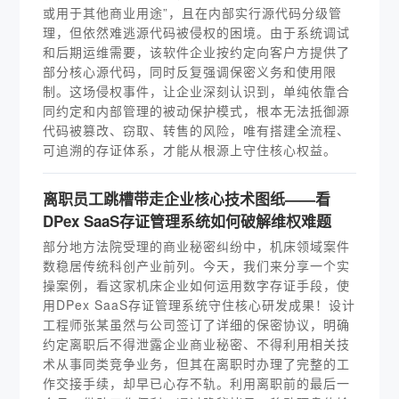
或用于其他商业用途”，且在内部实行源代码分级管
理，但依然难逃源代码被侵权的困境。由于系统调试
和后期运维需要，该软件企业按约定向客户方提供了
部分核心源代码，同时反复强调保密义务和使用限
制。这场侵权事件，让企业深刻认识到，单纯依靠合
同约定和内部管理的被动保护模式，根本无法抵御源
代码被篡改、窃取、转售的风险，唯有搭建全流程、
可追溯的存证体系，才能从根源上守住核心权益。
离职员工跳槽带走企业核心技术图纸——看
DPex SaaS存证管理系统如何破解维权难题
部分地方法院受理的商业秘密纠纷中，机床领域案件
数稳居传统科创产业前列。今天，我们来分享一个实
操案例，看这家机床企业如何运用数字存证手段，使
用DPex SaaS存证管理系统守住核心研发成果！设计
工程师张某虽然与公司签订了详细的保密协议，明确
约定离职后不得泄露企业商业秘密、不得利用相关技
术从事同类竞争业务，但其在离职时办理了完整的工
作交接手续，却早已心存不轨。利用离职前的最后一