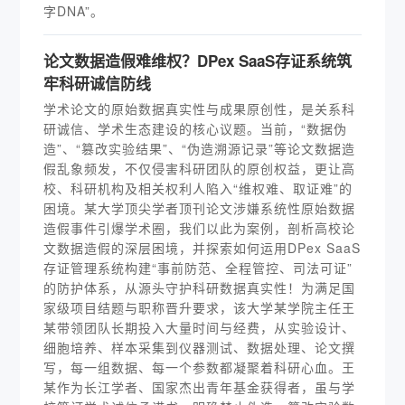
字DNA”。
论文数据造假难维权？DPex SaaS存证系统筑
牢科研诚信防线
学术论文的原始数据真实性与成果原创性，是关系科
研诚信、学术生态建设的核心议题。当前，“数据伪
造”、“篡改实验结果”、“伪造溯源记录”等论文数据造
假乱象频发，不仅侵害科研团队的原创权益，更让高
校、科研机构及相关权利人陷入“维权难、取证难”的
困境。某大学顶尖学者顶刊论文涉嫌系统性原始数据
造假事件引爆学术圈，我们以此为案例，剖析高校论
文数据造假的深层困境，并探索如何运用DPex SaaS
存证管理系统构建“事前防范、全程管控、司法可证”
的防护体系，从源头守护科研数据真实性！为满足国
家级项目结题与职称晋升要求，该大学某学院主任王
某带领团队长期投入大量时间与经费，从实验设计、
细胞培养、样本采集到仪器测试、数据处理、论文撰
写，每一组数据、每一个参数都凝聚着科研心血。王
某作为长江学者、国家杰出青年基金获得者，虽与学