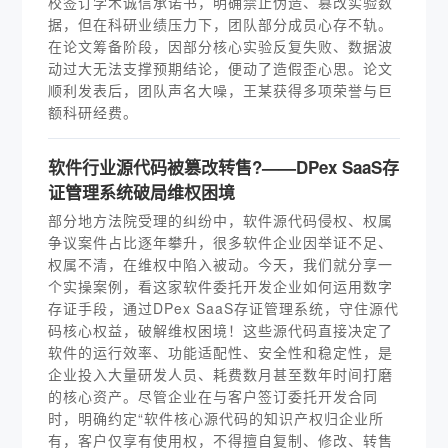
校签订学术诚信承诺书，明确禁止伪造、篡改实验数
据，但在科研业绩压力下，团队部分成员心存不轨。
在论文筹备阶段，因部分核心实验反复失败、数据波
动过大无法支撑预期结论，便动了造假歪心思。论文
顺利发表后，团队声名大噪，王某获得多项荣誉与巨
额科研经费。
软件行业源代码被篡改转售?——DPex SaaS存
证管理系统破局维权困境
部分地方法院受理的纠纷中，软件源代码侵权、权属
争议案件占比逐年攀升，很多软件企业因举证不足、
权属不清，在维权中陷入被动。今天，我们就分享一
个实操案例，看这家软件委托开发企业如何运用数字
存证手段，通过DPex SaaS存证管理系统，守住源代
码核心权益，破解维权困境！这些源代码直接决定了
软件的运行效率、功能适配性、安全性和稳定性，是
企业投入大量研发人员、耗费数月甚至数年时间打磨
的核心资产。尽管企业在与客户签订委托开发合同
时，明确约定“软件核心源代码的知识产权归企业所
有，客户仅享有使用权，不得擅自复制、修改、转售