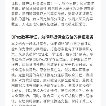
证据、维护自身合法权益： 一、核心前提：锁定主体
身份，确保证据关联性 微信聊天记录作为证据的首要
前提，是明确聊天双方的真实身份，这是认定证据关
联性的基础。若未固定该部分信息，仅提交聊天内容
截图，无法形成完整的证据链，难以被法院采信。
DPex数字存证，为律师提供全方位的存证服务
本文结合一起实战案例，详细阐述DPex数字存证功
能如何为律师办案赋能，打造标准化电子证据固证方
案，从源头破解“取证难、举证难、胜诉难” 痛点。承
办律师当庭提交DPex数字存证凭证、全程取证录屏
报告，清晰证明侵权内容取证时间早于诉讼时间、文
件全程未被篡改、原创权属在先、侵权事实客观存
续。完整规范的存证证据充分还原侵权全过程，直接
驳斥对方抗辩理由，顺利被合议庭全面采信。最终法
院依据合法有效的区块链存证证据，依法认定侵权行
为成立，判决侵权方停止侵权、赔偿经济损失，委托
人全面胜诉。同时，联合第三方公证机构进行过程存
证，全程实时留痕，确保证据链完整，保障了第三方