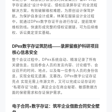
字存证通过“设计中存证、侵权后录屏存证”的全流程
解决方案，有效破解维权难题，为原创设计保驾护
航。为保护自身设计成果，林某在服装设计全过程
中，就通过DPex数字存证平台进行存证，提前筑牢
维权防线。快速形成完整的侵权证据链，可为后续维
权、诉讼奠定坚实基础。
DPex数字存证筑防线——录屏留痕护科研项目
核心信息安全
整个会议过程中，DPex系统自动、精准记录了所有
关键信息，包括参会人员的发言内容、讨论细节、会
议召开的时间、地点，以及每一位参与人员的身份信
息，实现全程无遗漏、无篡改。DPex数字公证存证
亮点 实现无需上传源文件，又可以完成公证存证的
“私密存证”功能，满足企业在商业秘密、敏感数据方
面的保密需求和存证保护需求。
电子合同+数字存证：筑牢企业借款合同安全壁