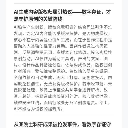
AI生成内容版权归属引热议——数字存证，才
是守护原创的关键防线
AI稿件产生纠纷，版权究竟归谁？结合司法判例不难
发现，判定AI内容能否受版权保护、是否构成侵权，
核心不在于内容是否由AI生成，而在于创作过程中是
否融入人类独创性智力劳动。当创作者通过构思策
划、反复调整提示词、多版本迭代修改，投入实质性
原创劳动，AI仅作为辅助工具时，产出的文案、图
片、设计作品具备独创性，依法构成作品，版权归创
作者所有，受法律完整保护。若仅输入简单关键词，
全程依赖AI自动生成，无人工打磨、无创意投入，内
容缺乏独创性，无法获得版权保护。若未经审批、未
做脱密处理，随意上传至公共AI平台进行解析、改
写、总结，极易造成内部资料外泄、核心数据泄露，
触碰安全红线，面临行政处分乃至刑事追责。综上，
AI不能成为侵权的挡箭牌。
从某院士科研成果被抢发事件，看数字存证守