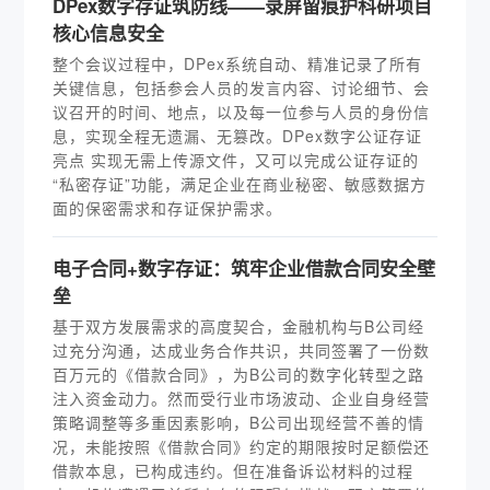
DPex数字存证筑防线——录屏留痕护科研项目
核心信息安全
整个会议过程中，DPex系统自动、精准记录了所有
关键信息，包括参会人员的发言内容、讨论细节、会
议召开的时间、地点，以及每一位参与人员的身份信
息，实现全程无遗漏、无篡改。DPex数字公证存证
亮点 实现无需上传源文件，又可以完成公证存证的
“私密存证”功能，满足企业在商业秘密、敏感数据方
面的保密需求和存证保护需求。
电子合同+数字存证：筑牢企业借款合同安全壁
垒
基于双方发展需求的高度契合，金融机构与B公司经
过充分沟通，达成业务合作共识，共同签署了一份数
百万元的《借款合同》，为B公司的数字化转型之路
注入资金动力。然而受行业市场波动、企业自身经营
策略调整等多重因素影响，B公司出现经营不善的情
况，未能按照《借款合同》约定的期限按时足额偿还
借款本息，已构成违约。但在准备诉讼材料的过程