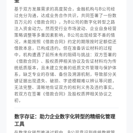
垒
基于双方发展需求的高度契合，金融机构与B公司经
过充分沟通，达成业务合作共识，共同签署了一份数
百万元的《借款合同》，为B公司的数字化转型之路
注入资金动力。然而受行业市场波动、企业自身经营
策略调整等多重因素影响，B公司出现经营不善的情
况，未能按照《借款合同》约定的期限按时足额偿还
借款本息，已构成违约。但在准备诉讼材料的过程
中，机构遭遇了前所未有的阻碍与挑战：双方签署的
《借款合同》、股权质押相关协议及佐证材料均为传
统纸质版本，且未建立完善的纸质文件管理与保护体
系，缺乏专业的存储、备份及溯源机制，导致部分关
键证据出现遗失、破损、字迹模糊难以辨认等问题，
无法完整、清晰地佐证双方的权利义务及违约事实。
若双方在签署《借款合同》及股权质押相关协议之
初，
数字存证：助力企业数字化转型的精细化管理
工具
在数字化转型推进过程中，B公司意识到传统数据管