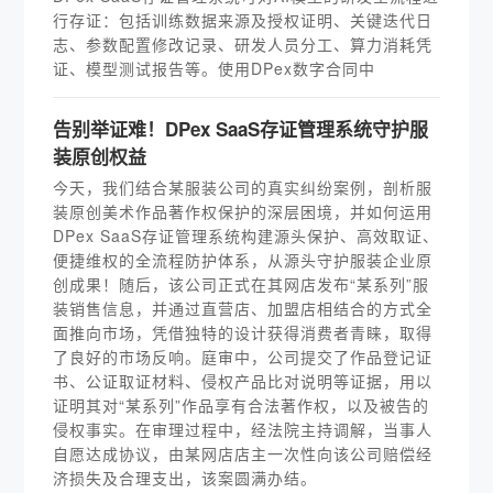
行存证：包括训练数据来源及授权证明、关键迭代日
志、参数配置修改记录、研发人员分工、算力消耗凭
证、模型测试报告等。使用DPex数字合同中
告别举证难！DPex SaaS存证管理系统守护服
装原创权益
今天，我们结合某服装公司的真实纠纷案例，剖析服
装原创美术作品著作权保护的深层困境，并如何运用
DPex SaaS存证管理系统构建源头保护、高效取证、
便捷维权的全流程防护体系，从源头守护服装企业原
创成果！随后，该公司正式在其网店发布“某系列”服
装销售信息，并通过直营店、加盟店相结合的方式全
面推向市场，凭借独特的设计获得消费者青睐，取得
了良好的市场反响。庭审中，公司提交了作品登记证
书、公证取证材料、侵权产品比对说明等证据，用以
证明其对“某系列”作品享有合法著作权，以及被告的
侵权事实。在审理过程中，经法院主持调解，当事人
自愿达成协议，由某网店店主一次性向该公司赔偿经
济损失及合理支出，该案圆满办结。