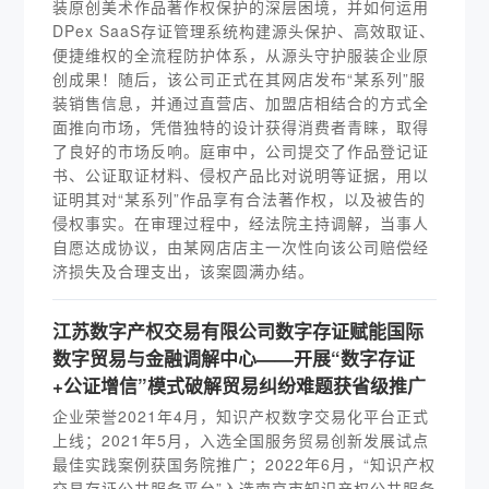
装原创美术作品著作权保护的深层困境，并如何运用
DPex SaaS存证管理系统构建源头保护、高效取证、
便捷维权的全流程防护体系，从源头守护服装企业原
创成果！随后，该公司正式在其网店发布“某系列”服
装销售信息，并通过直营店、加盟店相结合的方式全
面推向市场，凭借独特的设计获得消费者青睐，取得
了良好的市场反响。庭审中，公司提交了作品登记证
书、公证取证材料、侵权产品比对说明等证据，用以
证明其对“某系列”作品享有合法著作权，以及被告的
侵权事实。在审理过程中，经法院主持调解，当事人
自愿达成协议，由某网店店主一次性向该公司赔偿经
济损失及合理支出，该案圆满办结。
江苏数字产权交易有限公司数字存证赋能国际
数字贸易与金融调解中心——开展“数字存证
+公证增信”模式破解贸易纠纷难题获省级推广
企业荣誉2021年4月，知识产权数字交易化平台正式
上线；2021年5月，入选全国服务贸易创新发展试点
最佳实践案例获国务院推广；2022年6月，“知识产权
交易存证公共服务平台”入选南京市知识产权公共服务