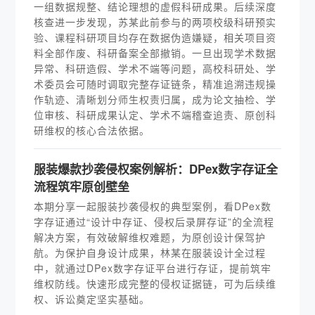
一组数据规整、结论理想的虚假科研成果。后续深度
核查进一步发现，苏某此前参与的两项校级科研预实
验、课程科研项目均存在数据伪造嫌疑，相关项目资
料全部作废、科研备案全部撤销。一旦出现学术数据
异常、科研造假、学术不端等问题，高校科研处、学
术委员会可随时调取完整存证链条，精准追溯违规操
作轨迹、清晰划分师生权责归属，成为论文抽检、学
位审核、科研成果认定、学术不端稽查追责、原创科
研维权的核心合法依据。
服装爆款抄袭侵权案例解析：DPex数字存证全
流程筑牢原创壁垒
本期分享一起服装抄袭侵权的典型案例，看DPex数
字存证通过“设计中存证、侵权后录屏存证”的全流程
解决方案，有效破解维权难题，为原创设计保驾护
航。为保护自身设计成果，林某在服装设计全过程
中，就通过DPex数字存证平台进行存证，提前筑牢
维权防线。快速形成完整的侵权证据链，可为后续维
权、诉讼奠定坚实基础。