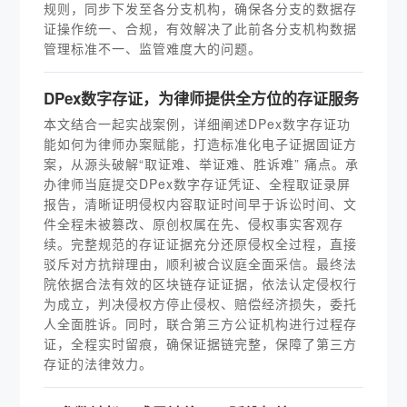
规则，同步下发至各分支机构，确保各分支的数据存
证操作统一、合规，有效解决了此前各分支机构数据
管理标准不一、监管难度大的问题。
DPex数字存证，为律师提供全方位的存证服务
本文结合一起实战案例，详细阐述DPex数字存证功
能如何为律师办案赋能，打造标准化电子证据固证方
案，从源头破解“取证难、举证难、胜诉难” 痛点。承
办律师当庭提交DPex数字存证凭证、全程取证录屏
报告，清晰证明侵权内容取证时间早于诉讼时间、文
件全程未被篡改、原创权属在先、侵权事实客观存
续。完整规范的存证证据充分还原侵权全过程，直接
驳斥对方抗辩理由，顺利被合议庭全面采信。最终法
院依据合法有效的区块链存证证据，依法认定侵权行
为成立，判决侵权方停止侵权、赔偿经济损失，委托
人全面胜诉。同时，联合第三方公证机构进行过程存
证，全程实时留痕，确保证据链完整，保障了第三方
存证的法律效力。