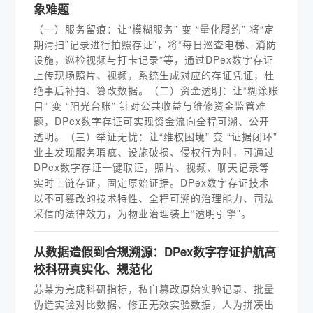
象难题
（一）服务留痕：让“模糊服务” 变 “量化履约” 将“定
期清扫”记录进行拍照存证”，将“每日巡查电梯、消防
设施，巡检视频与打卡记录”等，通过DPex数字存证
上传现场照片、视频，系统生成对应的存证凭证，杜
绝事后补拍、篡改数据。（二）资金透明：让“糊涂账
目” 变 “阳光台账” 针对公共收益与维修资金监管难
题，DPex数字存证可实现资金流向全程可溯、公开
透明。（三）举证无忧：让“维权困境” 变 “证据闭环”
业主发现服务瑕疵、设施破损、侵权行为时，可通过
DPex数字存证一键取证，照片、视频、聊天记录等
实时上链存证，固定原始证据。DPex数字存证技术
以不可篡改的技术特性、全程可溯的治理能力、司法
采信的法律效力，为物业治理装上“透明引擎”。
从数据造假到合规溯源：DPex数字存证护航高
校科研真实化、规范化
苏某为完成科研指标，私自篡改原始实验记录、批量
伪造实验对比数据、修正无效实验数据，人为拼凑出