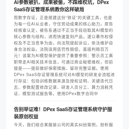
AI参数被扒、成果被偷，不踩维权坑，DPex
SaaS存证管理系统教你这样破局
而数字存证，正是搭建这份“铁证”的关键工具，也是
为每一位AI从业者，守住劳动成果的核心助力。原告
经核查认定，被告系通过不正当手段窃取其AI模型的
核心参数与结构，进而快速复刻产品，遂以著作权侵
权及不正当竞争为由，向法院提起诉讼，依法维护自
身合法权益。法院适用惩罚性赔偿，直接判赔百万
元！该案为AI模型保护提供了重要参照：警示员工离
职带走AI相关技术信息，可通过商业秘密维权，但前
提是——提前做好保密措施、留存完整证据。使用
DPex SaaS存证管理系统可对AI模型的研发全流程进
行存证：包括训练数据来源及授权证明、关键迭代日
志、参数配置修改记录、研发人员分工、算力消耗凭
证、模型测试报告等。使用DPex数字合同中
告别举证难！DPex SaaS存证管理系统守护服
装原创权益
今天，我们结合某服装公司的真实纠纷案例，剖析服