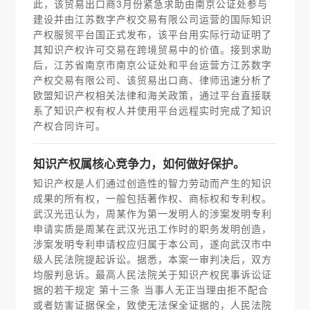
此，该贸易出口商3月份紧急求助由南京公证处参与
建设并由江苏数字产权交易有限公司运营的国际知识
产权服贸平台国正式发布，该平台用实际行动证明了
其知识产权许可交易在跨境贸易中的价值。接到求助
后，江苏省南京市南京公证处和平台运营方江苏数字
产权交易有限公司、该贸易出口商、律师迅速分析了
欧盟知识产权相关法律和海关政策，通过平台直接联
系了知识产权有权人并使用平台远程实时完成了知识
产权合同许可。
知识产权属核心竞争力，如何做好保护。
知识产权是人们通过创造性的智力劳动而产生的知识
成果的所有权，一般包括著作权、商标权和专利权。
武汉光迅认为，周某作为第一发明人的涉案发明专利
申请实质是周某在武汉光迅工作时的职务发明创造，
涉案发明专利申请权应归属于本公司，遂向武汉市中
级人民法院提起诉讼。据悉，本案一审判决后，双方
均服判息诉。最高人民法院关于知识产权民事诉讼证
据的若干规定 第十三条 当事人无正当理由拒不配合
或者妨害证据保全，致使无法保全证据的，人民法院