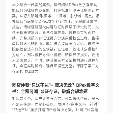
本文结合一起实战案例，详细阐述DPex数字存证功
能如何为律师办案赋能，打造标准化电子证据固证方
案，从源头破解“取证难、举证难、胜诉难” 痛点。承
办律师当庭提交DPex数字存证凭证、全程取证录屏
报告，清晰证明侵权内容取证时间早于诉讼时间、文
件全程未被篡改、原创权属在先、侵权事实客观存
续。完整规范的存证证据充分还原侵权全过程，直接
驳斥对方抗辩理由，顺利被合议庭全面采信。最终法
院依据合法有效的区块链存证证据，依法认定侵权行
为成立，判决侵权方停止侵权、赔偿经济损失，委托
人全面胜诉。同时，联合第三方公证机构进行过程存
证，全程实时留痕，确保证据链完整，保障了第三方
存证的法律效力。
网贷仲裁“只送不达”= 裁决无效？DPex数字文
书：全程可溯+公证存证，破解合规难题
对网贷平台、资产处置方而言，仲裁送达合规，早已
不是选择题，而是必答题。而DPex数字文书，针对
“只送不达”痛点打造的合规解决方案，让网贷仲裁送