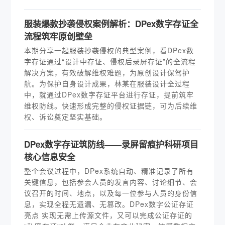
服装爆款抄袭侵权案例解析：DPex数字存证全
流程筑牢原创壁垒
本期分享一起服装抄袭侵权的典型案例，看DPex数
字存证通过“设计中存证、侵权后录屏存证”的全流程
解决方案，有效破解维权难题，为原创设计保驾护
航。为保护自身设计成果，林某在服装设计全过程
中，就通过DPex数字存证平台进行存证，提前筑牢
维权防线。快速形成完整的侵权证据链，可为后续维
权、诉讼奠定坚实基础。
DPex数字存证筑防线——录屏留痕护科研项目
核心信息安全
整个会议过程中，DPex系统自动、精准记录了所有
关键信息，包括参会人员的发言内容、讨论细节、会
议召开的时间、地点，以及每一位参与人员的身份信
息，实现全程无遗漏、无篡改。DPex数字公证存证
亮点 实现无需上传源文件，又可以完成公证存证的