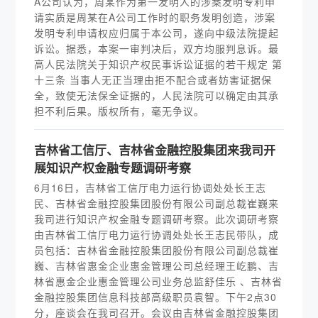
A公司认为，周某作为第一发明人的涉案发明专利申
请实质是周某在A公司工作时的职务发明创造，涉案
发明专利申请权应归属于本公司，遂向中级法院提起
诉讼。据悉，本案一审判决后，双方均服判息诉。最
高人民法院关于知识产权民事诉讼证据的若干规定 第
十三条 当事人无正当理由拒不配合或者妨害证据保
全，致使无法保全证据的，人民法院可以确定由其承
担不利后果。版权所有，毫无争议。
吉林省工信厅、吉林省金融控股集团来我司开
展知识产权金融专题调研考察
6月16日，吉林省工信厅电力运行协调处处长王志
民、吉林省金融控股集团股份有限公司副总裁崔巍来
我司进行知识产权金融专题调研考察。此次调研考察
由吉林省工信厅电力运行协调处处长王志民带队，成
员包括：吉林省金融控股集团股份有限公司副总裁崔
巍、吉林省惠金企业惠金管理公司总经理王屹鹏、吉
林省惠金企业惠金管理公司业务总监舒佳乐 、吉林省
金融控股集团信息科技部高级职员袁智。下午2点30
分，座谈会在我司召开。会议由吉林省金融控股集团