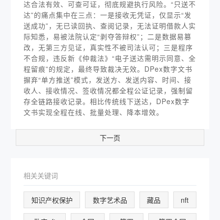
达合法有效、可查可证，彻底规避执行风险。“只送不
达”的痛点集中在三点：一是接收无凭证，仅显示“发
送成功”，无已读回执、查阅记录，无法证明借款人实
际知悉，易被法院认定“剥夺答辩权”；二是数据易篡
改，无第三方见证，真实性不被司法认可；三是程序
不合规，违反新《仲裁法》“电子送达需明示同意、全
程留痕”的规定，最终导致裁决无效。DPex数字文书
摒弃“单方推送”模式，发送方、发送内容、时间、接
收人、接收情况、签收情况都全程公证记录，强制留
存全链路接收记录。相比传统线下送达，DPex数字
文书实现全程在线、批量处理、降本增效。
下一页
相关关键词
知识产权保护
数字艺术品
藏品
nft