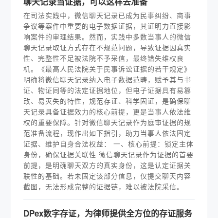
聊天记录当证据，可以这样去准备
在司法实践中，微信聊天记录已成为民事纠纷、商事
争议等案件中重要的电子数据证据，其证明力直接影
响案件的审理结果。然而，实践中多数当事人的微信
聊天记录取证方式存在不规范问题，导致证据因真实
性、完整性不足被法院不予采信，最终错失维权良
机。《最高人民法院关于民事诉讼证据的若干规定》
明确将微信聊天记录纳入电子数据范畴，赋予其与书
证、物证同等的法定证据地位，但电子证据具有易篡
改、易灭失的特性，规范存证、科学固证，是确保聊
天记录具备证据效力的核心前提，更是当事人依法维
权的重要保障。针对微信聊天记录作为庭审证据的规
范准备流程，现作出如下指引，助力当事人依法固定
证据、维护自身合法权益： 一、核心前提：锁定主体
身份，确保证据关联性 微信聊天记录作为证据的首要
前提，是明确聊天双方的真实身份，这是认定证据关
联性的基础。若未固定该部分信息，仅提交聊天内容
截图，无法形成完整的证据链，难以被法院采信。
DPex数字存证，为律师提供全方位的存证服务