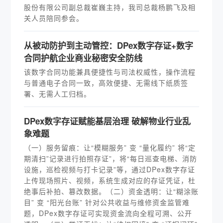
股份有限公司副总裁崔巍主持，我司总裁杨鹏飞及相
关人员陪同参会。
从被动防护到主动管控：DPex数字存证+数字
合同护航企业商业秘密安全防线
该数字合同功能兼具便捷性与司法权威性，操作流程
与普通电子合同一致，高效便捷、无需线下纸质签
署、无需人工归档。
DPex数字存证赋能基层治理 破解物业行业乱
象难题
（一）服务留痕：让“模糊服务” 变 “量化履约” 将“定
期清扫”记录进行拍照存证”，将“每日巡查电梯、消防
设施，巡检视频与打卡记录”等，通过DPex数字存证
上传现场照片、视频，系统生成对应的存证凭证，杜
绝事后补拍、篡改数据。（二）资金透明：让“糊涂账
目” 变 “阳光台账” 针对公共收益与维修资金监管难
题，DPex数字存证可实现资金流向全程可溯、公开