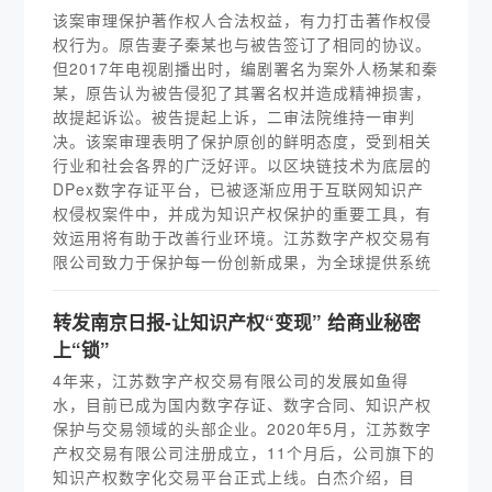
该案审理保护著作权人合法权益，有力打击著作权侵
权行为。原告妻子秦某也与被告签订了相同的协议。
但2017年电视剧播出时，编剧署名为案外人杨某和秦
某，原告认为被告侵犯了其署名权并造成精神损害，
故提起诉讼。被告提起上诉，二审法院维持一审判
决。该案审理表明了保护原创的鲜明态度，受到相关
行业和社会各界的广泛好评。以区块链技术为底层的
DPex数字存证平台，已被逐渐应用于互联网知识产
权侵权案件中，并成为知识产权保护的重要工具，有
效运用将有助于改善行业环境。江苏数字产权交易有
限公司致力于保护每一份创新成果，为全球提供系统
转发南京日报-让知识产权“变现” 给商业秘密
上“锁”
4年来，江苏数字产权交易有限公司的发展如鱼得
水，目前已成为国内数字存证、数字合同、知识产权
保护与交易领域的头部企业。2020年5月，江苏数字
产权交易有限公司注册成立，11个月后，公司旗下的
知识产权数字化交易平台正式上线。白杰介绍，目