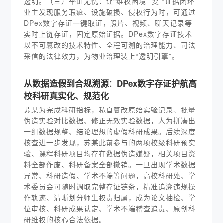
透明。（三）举证无忧：让“维权困境” 变 “证据闭环”
业主发现服务瑕疵、设施破损、侵权行为时，可通过
DPex数字存证一键取证，照片、视频、聊天记录等
实时上链存证，固定原始证据。DPex数字存证技术
以不可篡改的技术特性、全程可溯的治理能力、司法
采信的法律效力，为物业治理装上“透明引擎”。
从数据造假到合规溯源：DPex数字存证护航高
校科研真实化、规范化
苏某为完成科研指标，私自篡改原始实验记录、批量
伪造实验对比数据、修正无效实验数据，人为拼凑出
一组数据规整、结论理想的虚假科研成果。后续深度
核查进一步发现，苏某此前参与的两项校级科研预实
验、课程科研项目均存在数据伪造嫌疑，相关项目资
料全部作废、科研备案全部撤销。一旦出现学术数据
异常、科研造假、学术不端等问题，高校科研处、学
术委员会可随时调取完整存证链条，精准追溯违规操
作轨迹、清晰划分师生权责归属，成为论文抽检、学
位审核、科研成果认定、学术不端稽查追责、原创科
研维权的核心合法依据。