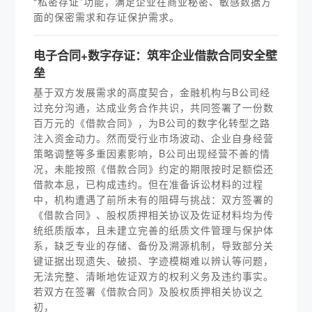
“私密存证”功能，满足企业在商业秘密、敏感数据方
面的保密需求和存证保护需求。
电子合同+数字存证：筑牢企业借款合同安全壁
垒
基于双方发展需求的高度契合，金融机构与B公司经
过充分沟通，达成业务合作共识，共同签署了一份数
百万元的《借款合同》，为B公司的数字化转型之路
注入资金动力。然而受行业市场波动、企业自身经营
策略调整等多重因素影响，B公司出现经营不善的情
况，未能按照《借款合同》约定的期限按时足额偿还
借款本息，已构成违约。但在准备诉讼材料的过程
中，机构遭遇了前所未有的阻碍与挑战：双方签署的
《借款合同》、股权质押相关协议及佐证材料均为传
统纸质版本，且未建立完善的纸质文件管理与保护体
系，缺乏专业的存储、备份及溯源机制，导致部分关
键证据出现遗失、破损、字迹模糊难以辨认等问题，
无法完整、清晰地佐证双方的权利义务及违约事实。
若双方在签署《借款合同》及股权质押相关协议之
初，